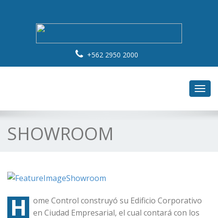
+562 2950 2000
Toggl
navig
SHOWROOM
H
ome Control construyó su Edificio Corporativo
en Ciudad Empresarial, el cual contará con los